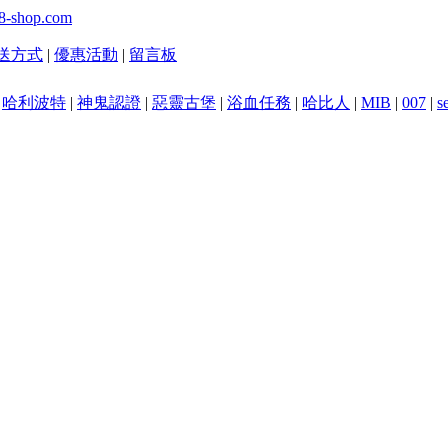
送方式
|
優惠活動
|
留言板
|
哈利波特
|
神鬼認證
|
惡靈古堡
|
浴血任務
|
哈比人
|
MIB
|
007
|
s