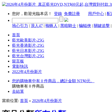
您好，歡迎光臨本店！
登錄
免費註冊
用戶中心
|
配
地心引力
|
浪人47
|
蜘蛛人
|
黑暗騎士
|
蝙蝠俠
|
關鍵追擊
首頁
藍光歐美影片-25G
藍光香港影片-25G
藍光日本影片-25G
藍光台灣影片-25G
留言板
電影快訊
2022年4月份新片
您的購物車中有 0 件商品，總計金額 NT$0元。
購物車有
0
件商品
去結算
當前位置:
首頁
2026年4月份新片
>