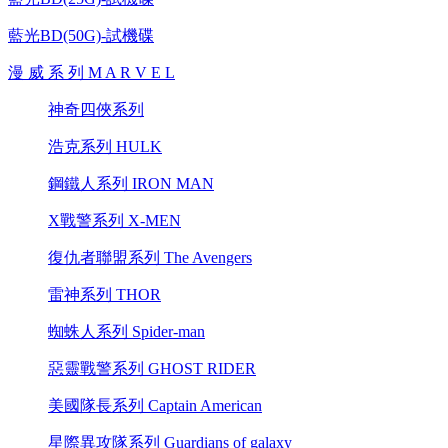
藍光BD(50G)-試機碟
漫 威 系 列 M A R V E L
神奇四俠系列
浩克系列 HULK
鋼鐵人系列 IRON MAN
X戰警系列 X-MEN
復仇者聯盟系列 The Avengers
雷神系列 THOR
蜘蛛人系列 Spider-man
惡靈戰警系列 GHOST RIDER
美國隊長系列 Captain American
星際異攻隊系列 Guardians of galaxy