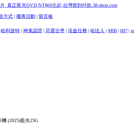
送方式
|
優惠活動
|
留言板
|
哈利波特
|
神鬼認證
|
惡靈古堡
|
浴血任務
|
哈比人
|
MIB
|
007
|
s
(2025)藍光25G