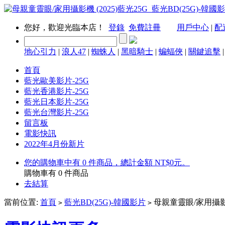
您好，歡迎光臨本店！
登錄
免費註冊
用戶中心
|
配
地心引力
|
浪人47
|
蜘蛛人
|
黑暗騎士
|
蝙蝠俠
|
關鍵追擊
首頁
藍光歐美影片-25G
藍光香港影片-25G
藍光日本影片-25G
藍光台灣影片-25G
留言板
電影快訊
2022年4月份新片
您的購物車中有 0 件商品，總計金額 NT$0元。
購物車有
0
件商品
去結算
當前位置:
首頁
藍光BD(25G)-韓國影片
母親童靈眼/家用攝影機 
>
>