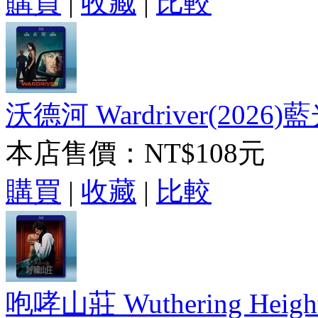
購買
|
收藏
|
比較
沃德河 Wardriver(2026)
本店售價：
NT$108元
購買
|
收藏
|
比較
咆哮山莊 Wuthering Height