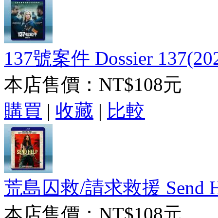
137號案件 Dossier 137(2
本店售價：
NT$108元
購買
|
收藏
|
比較
荒島囚救/請求救援 Send He
本店售價：
NT$108元