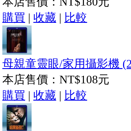
本店售價：
NT$180元
購買
|
收藏
|
比較
母親童靈眼/家用攝影機 (20
本店售價：
NT$108元
購買
|
收藏
|
比較