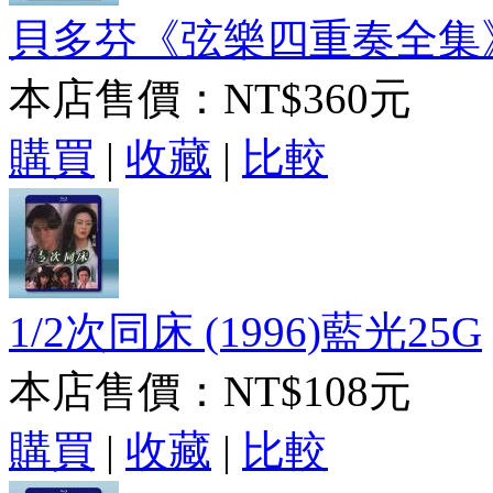
貝多芬《弦樂四重奏全集》(2
本店售價：
NT$360元
購買
|
收藏
|
比較
1/2次同床 (1996)藍光25G
本店售價：
NT$108元
購買
|
收藏
|
比較