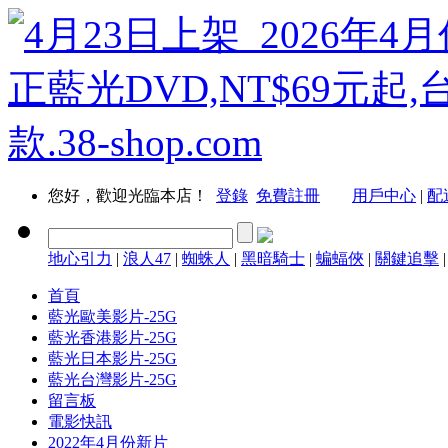
您好，歡迎光臨本店！
登錄
免費註冊
用戶中心
|
配
地心引力
|
浪人47
|
蜘蛛人
|
黑暗騎士
|
蝙蝠俠
|
關鍵追擊
首頁
藍光歐美影片-25G
藍光香港影片-25G
藍光日本影片-25G
藍光台灣影片-25G
留言板
電影快訊
2022年4月份新片