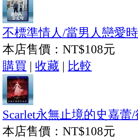
不標準情人/當男人戀愛時 (2
本店售價：
NT$108元
購買
|
收藏
|
比較
Scarlet永無止境的史嘉蕾/復
本店售價：
NT$108元