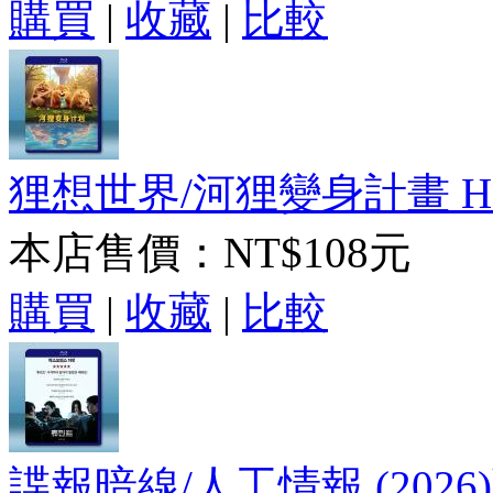
購買
|
收藏
|
比較
狸想世界/河狸變身計畫 Hopp
本店售價：
NT$108元
購買
|
收藏
|
比較
諜報暗線/人工情報 (2026