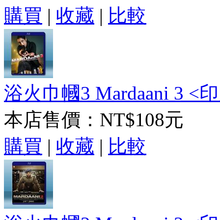
購買
|
收藏
|
比較
浴火巾幗3 Mardaani 3 <印度
本店售價：
NT$108元
購買
|
收藏
|
比較