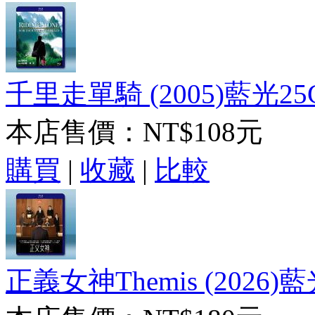
千里走單騎 (2005)藍光25
本店售價：
NT$108元
購買
|
收藏
|
比較
正義女神Themis (2026)藍