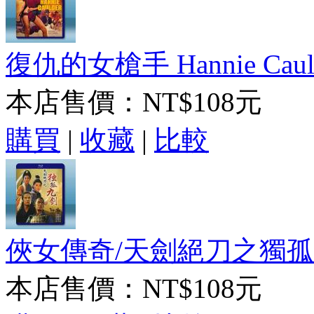
復仇的女槍手 Hannie Caulde
本店售價：
NT$108元
購買
|
收藏
|
比較
俠女傳奇/天劍絕刀之獨孤九劍
本店售價：
NT$108元