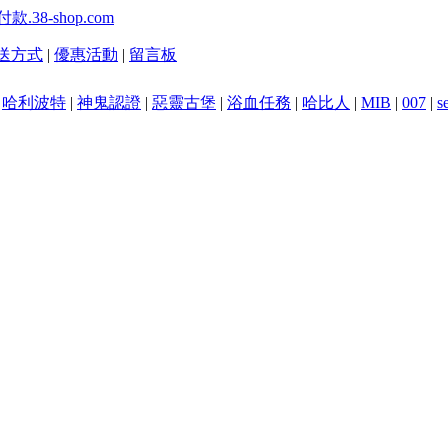
送方式
|
優惠活動
|
留言板
|
哈利波特
|
神鬼認證
|
惡靈古堡
|
浴血任務
|
哈比人
|
MIB
|
007
|
s