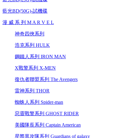
藍光BD(50G)-試機碟
漫 威 系 列 M A R V E L
神奇四俠系列
浩克系列 HULK
鋼鐵人系列 IRON MAN
X戰警系列 X-MEN
復仇者聯盟系列 The Avengers
雷神系列 THOR
蜘蛛人系列 Spider-man
惡靈戰警系列 GHOST RIDER
美國隊長系列 Captain American
星際異攻隊系列 Guardians of galaxy