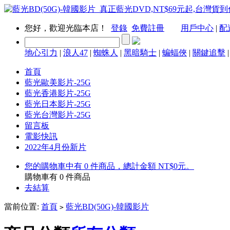
您好，歡迎光臨本店！
登錄
免費註冊
用戶中心
|
配
地心引力
|
浪人47
|
蜘蛛人
|
黑暗騎士
|
蝙蝠俠
|
關鍵追擊
首頁
藍光歐美影片-25G
藍光香港影片-25G
藍光日本影片-25G
藍光台灣影片-25G
留言板
電影快訊
2022年4月份新片
您的購物車中有 0 件商品，總計金額 NT$0元。
購物車有
0
件商品
去結算
當前位置:
首頁
藍光BD(50G)-韓國影片
>