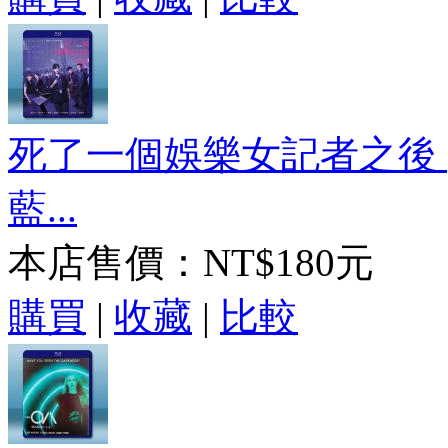
死了一個娛樂女記者之後 (
藍...
本店售價：
NT$180元
購買
|
收藏
|
比較