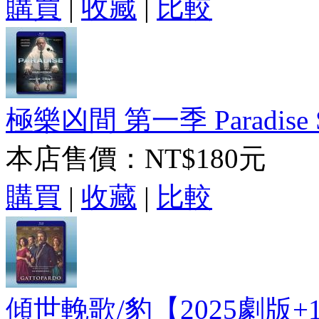
購買
|
收藏
|
比較
極樂凶間 第一季 Paradise S
本店售價：
NT$180元
購買
|
收藏
|
比較
傾世輓歌/豹【2025劇版+19