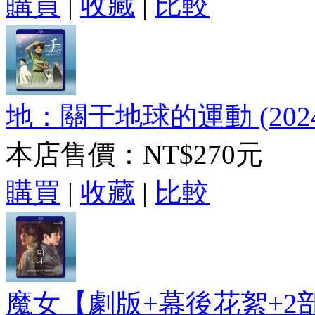
購買
|
收藏
|
比較
地：關于地球的運動 (2024
本店售價：
NT$270元
購買
|
收藏
|
比較
魔女【劇版+幕後花絮+2部電影