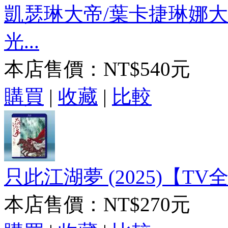
凱瑟琳大帝/葉卡捷琳娜大帝
光...
本店售價：
NT$540元
購買
|
收藏
|
比較
只此江湖夢 (2025)【TV全
本店售價：
NT$270元