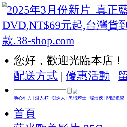
您好，歡迎光臨本店！
配送方式
|
優惠活動
|
地心引力
|
浪人47
|
蜘蛛人
|
黑暗騎士
|
蝙蝠俠
|
關鍵追擊
首頁