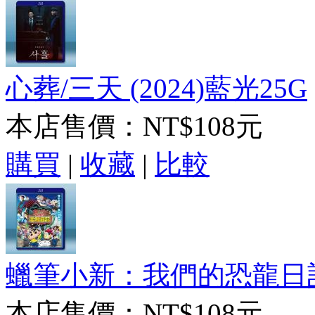
心葬/三天 (2024)藍光25G
本店售價：
NT$108元
購買
|
收藏
|
比較
蠟筆小新：我們的恐龍日記 (
本店售價：
NT$108元