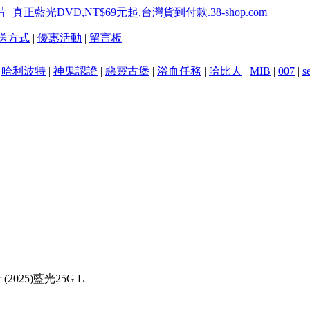
送方式
|
優惠活動
|
留言板
|
哈利波特
|
神鬼認證
|
惡靈古堡
|
浴血任務
|
哈比人
|
MIB
|
007
|
s
 (2025)藍光25G L