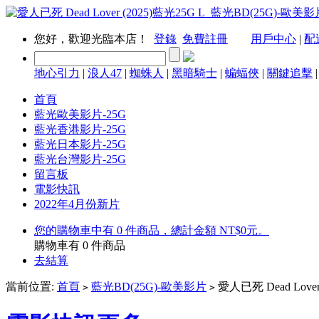
您好，歡迎光臨本店！
登錄
免費註冊
用戶中心
|
配
地心引力
|
浪人47
|
蜘蛛人
|
黑暗騎士
|
蝙蝠俠
|
關鍵追擊
首頁
藍光歐美影片-25G
藍光香港影片-25G
藍光日本影片-25G
藍光台灣影片-25G
留言板
電影快訊
2022年4月份新片
您的購物車中有 0 件商品，總計金額 NT$0元。
購物車有
0
件商品
去結算
當前位置:
首頁
藍光BD(25G)-歐美影片
愛人已死 Dead Lover
>
>