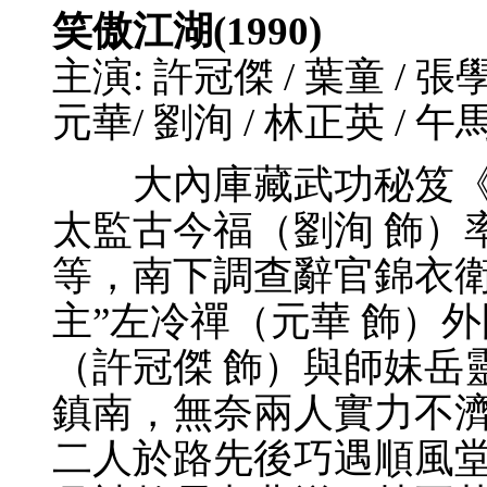
笑傲江湖(1990)
主演: 許冠傑 / 葉童 / 張學
元華/ 劉洵 / 林正英 / 午
大內庫藏武功秘笈《
太監古今福（劉洵 飾）
等，南下調查辭官錦衣衛
主”左冷禪（元華 飾）
（許冠傑 飾）與師妹岳
鎮南，無奈兩人實力不
二人於路先後巧遇順風堂