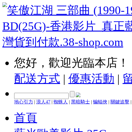
您好，歡迎光臨本店！
配送方式
|
優惠活動
|
地心引力
|
浪人47
|
蜘蛛人
|
黑暗騎士
|
蝙蝠俠
|
關鍵追擊
首頁