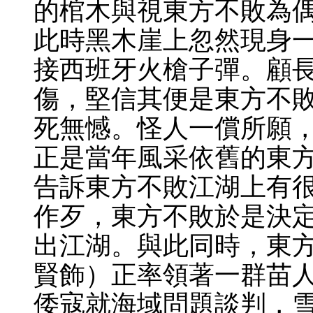
的棺木與視東方不敗為
此時黑木崖上忽然現身
接西班牙火槍子彈。顧
傷，堅信其便是東方不敗
死無憾。怪人一償所願
正是當年風采依舊的東
告訴東方不敗江湖上有
作歹，東方不敗於是決
出江湖。與此同時，東
賢飾）正率領著一群苗
倭寇就海域問題談判，