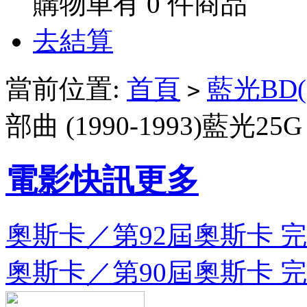
購物車有
0
件商品
去結算
當前位置:
首頁
藍光BD(
>
部曲 (1990-1993)藍光25G
電影快訊
更多
奧斯卡／第92屆奧斯卡 完整
奧斯卡／第90屆奧斯卡 完整