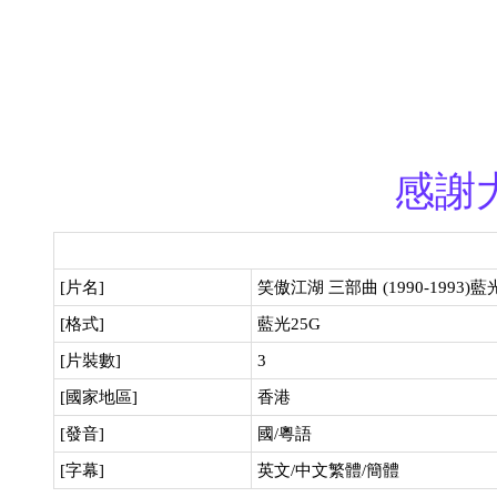
感謝
[片名]
笑傲江湖 三部曲 (1990-1993)藍
[格式]
藍光25G
[片裝數]
3
[國家地區]
香港
[發音]
國/粵語
[字幕]
英文/中文繁體/簡體