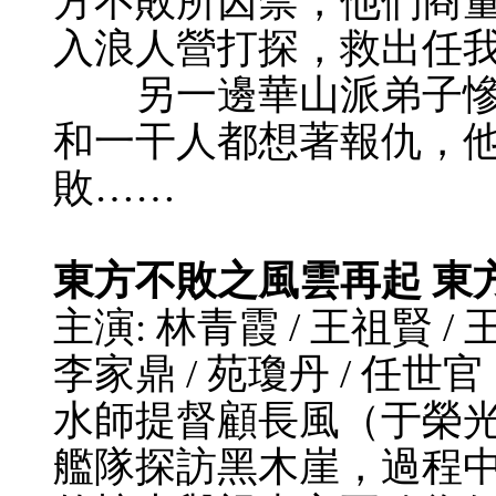
方不敗所囚禁，他們商
入浪人營打探，救出任
另一邊華山派弟子慘
和一干人都想著報仇，
敗……
東方不敗之風雲再起 東方
主演: 林青霞 / 王祖賢 / 王
李家鼎 / 苑瓊丹 / 任世官
水師提督顧長風（于榮
艦隊探訪黑木崖，過程