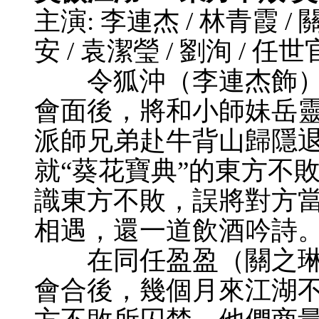
主演: 李連杰 / 林青霞 / 
安 / 袁潔瑩 / 劉洵 / 任世
令狐沖（李連杰飾）
會面後，將和小師妹岳
派師兄弟赴牛背山歸隱
就“葵花寶典”的東方不
識東方不敗，誤將對方
相遇，還一道飲酒吟詩
在同任盈盈（關之琳
會合後，幾個月來江湖