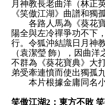
月神教長老曲洋（林正英
《笑傲江湖》曲譜和獨
各路人馬為《葵花寶
陽全與左冷禪爭功不下
行。令狐沖結識日月神教
（袁潔瑩 飾），因曲洋
不群為《葵花寶典》大
弟受牽連憤而使出獨孤九
本片根據金庸同名小
笑傲江湖2：東方不敗 笑傲