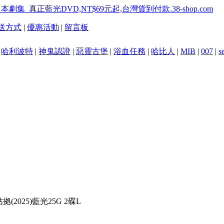
送方式
|
優惠活動
|
留言板
|
哈利波特
|
神鬼認證
|
惡靈古堡
|
浴血任務
|
哈比人
|
MIB
|
007
|
s
2025)藍光25G 2碟L