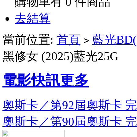
購物車有
0
件商品
去結算
當前位置:
首頁
藍光BD(
>
黑修女 (2025)藍光25G
電影快訊
更多
奧斯卡／第92屆奧斯卡 完整
奧斯卡／第90屆奧斯卡 完整