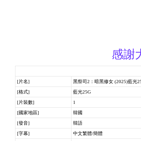
感謝
[片名]
黑祭司2：暗黑修女 (2025)藍光2
[格式]
藍光25G
[片裝數]
1
[國家地區]
韓國
[發音]
韓語
[字幕]
中文繁體/簡體