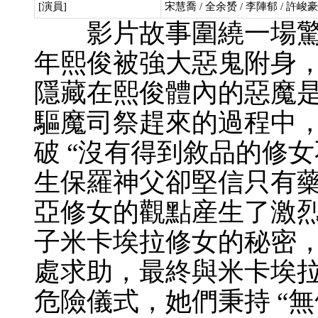
[演員]
宋慧喬 / 全余赟 / 李陣郁 / 許峻豪
影片故事圍繞一場驚
年熙俊被強大惡鬼附身
隱藏在熙俊體內的惡魔
驅魔司祭趕來的過程中
破 “沒有得到敘品的修女
生保羅神父卻堅信只有
亞修女的觀點産生了激
子米卡埃拉修女的秘密
處求助，最終與米卡埃
危險儀式，她們秉持 “無