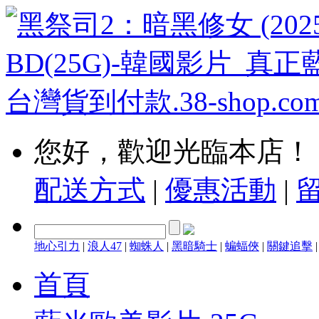
您好，歡迎光臨本店！
配送方式
|
優惠活動
|
地心引力
|
浪人47
|
蜘蛛人
|
黑暗騎士
|
蝙蝠俠
|
關鍵追擊
首頁