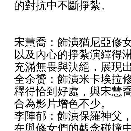
的對抗中不斷掙紮。
宋慧喬：飾演猶尼亞修
以及內心的掙紮演繹得
充滿無畏與決絕，展現
全余赟：飾演米卡埃拉
釋得恰到好處，與宋慧
合為影片增色不少。
李陣郁：飾演保羅神父
在與修女們的觀念碰撞