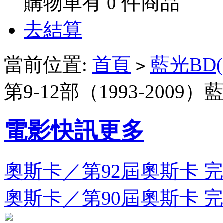
購物車有
0
件商品
去結算
當前位置:
首頁
藍光BD(
>
第9-12部（1993-2009）
電影快訊
更多
奧斯卡／第92屆奧斯卡 完整
奧斯卡／第90屆奧斯卡 完整