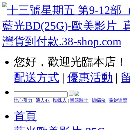
您好，歡迎光臨本店！
配送方式
|
優惠活動
|
地心引力
|
浪人47
|
蜘蛛人
|
黑暗騎士
|
蝙蝠俠
|
關鍵追擊
首頁