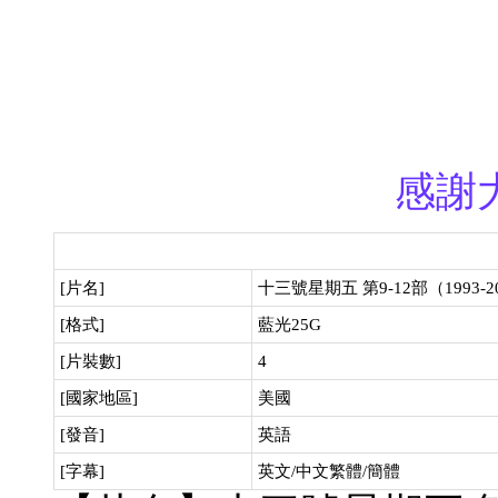
感謝
[片名]
十三號星期五 第9-12部（1993-2
[格式]
藍光25G
[片裝數]
4
[國家地區]
美國
[發音]
英語
[字幕]
英文/中文繁體/簡體