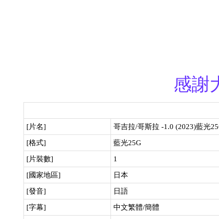
感謝
[片名]
哥吉拉/哥斯拉 -1.0 (2023)藍光2
[格式]
藍光25G
[片裝數]
1
[國家地區]
日本
[發音]
日語
[字幕]
中文繁體/簡體