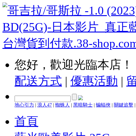
您好，歡迎光臨本店！
配送方式
|
優惠活動
|
地心引力
|
浪人47
|
蜘蛛人
|
黑暗騎士
|
蝙蝠俠
|
關鍵追擊
首頁