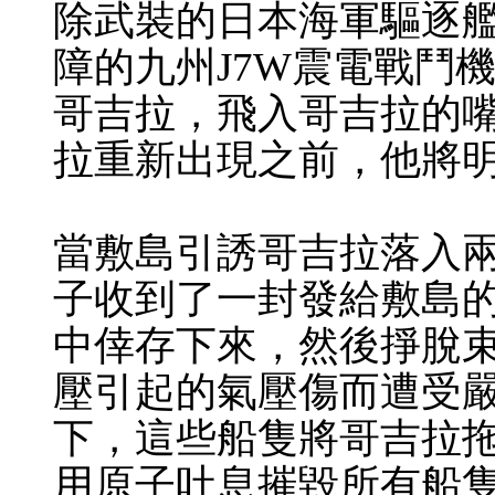
除武裝的日本海軍驅逐
障的九州J7W震電戰鬥
哥吉拉，飛入哥吉拉的
拉重新出現之前，他將
當敷島引誘哥吉拉落入
子收到了一封發給敷島
中倖存下來，然後掙脫
壓引起的氣壓傷而遭受
下，這些船隻將哥吉拉
用原子吐息摧毀所有船