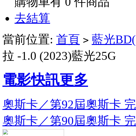
購物車有
0
件商品
去結算
當前位置:
首頁
藍光BD(
>
拉 -1.0 (2023)藍光25G
電影快訊
更多
奧斯卡／第92屆奧斯卡 完整
奧斯卡／第90屆奧斯卡 完整