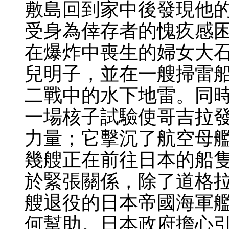
敷島回到家中後發現他
受身為倖存者的愧疚感
在爆炸中喪生的婦女大
兒明子，並在一艘掃雷
二戰中的水下地雷。同
一場核子試驗使哥吉拉
力量；它擊沉了航空母
幾艘正在前往日本的船
於緊張關係，除了道格拉
艘退役的日本帝國海軍
何幫助。日本政府擔心