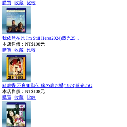
購買
|
收藏
|
比較
我依然在此 I'm Still Here(2024)藍光25...
本店售價：
NT$108元
購買
|
收藏
|
比較
豬鹿蝶 不良姐御伝 豬の鹿お蝶(1973)藍光25G
本店售價：
NT$108元
購買
|
收藏
|
比較