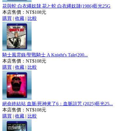
花與蛇 白衣繩奴隸 花と蛇 白衣縄奴隷(1986)藍光25G
本店售價：
NT$108元
購買
|
收藏
|
比較
騎士風雲錄/聖戰騎士 A Knight's Tale(200...
本店售價：
NT$108元
購買
|
收藏
|
比較
絕命終結站 血脈/死神來了6：血脈詛咒 (2025)藍光25...
本店售價：
NT$108元
購買
|
收藏
|
比較