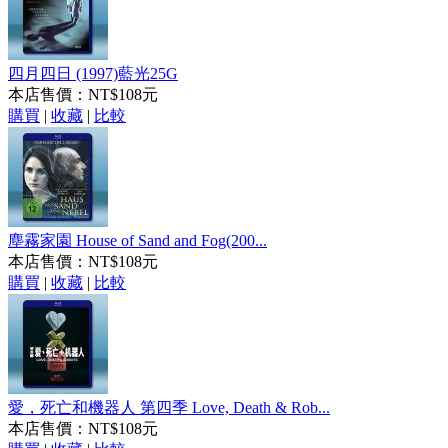
四月四日 (1997)藍光25G
本店售價：
NT$108元
購買
|
收藏
|
比較
塵霧家園 House of Sand and Fog(200...
本店售價：
NT$108元
購買
|
收藏
|
比較
愛，死亡和機器人 第四季 Love, Death & Rob...
本店售價：
NT$108元