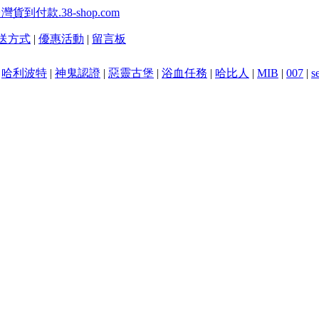
送方式
|
優惠活動
|
留言板
|
哈利波特
|
神鬼認證
|
惡靈古堡
|
浴血任務
|
哈比人
|
MIB
|
007
|
s