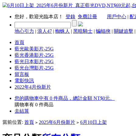
您好，歡迎光臨本店！
登錄
免費註冊
用戶中心
|
配
地心引力
|
浪人47
|
蜘蛛人
|
黑暗騎士
|
蝙蝠俠
|
關鍵追擊
首頁
藍光歐美影片-25G
藍光香港影片-25G
藍光日本影片-25G
藍光台灣影片-25G
留言板
電影快訊
2022年4月份新片
您的購物車中有 0 件商品，總計金額 NT$0元。
購物車有
0
件商品
去結算
當前位置:
首頁
2025年6月份新片
6月10日上架
>
>